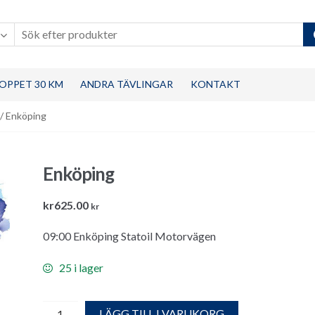
OPPET 30 KM
ANDRA TÄVLINGAR
KONTAKT
/ Enköping
Enköping
kr
625.00
kr
09:00 Enköping Statoil Motorvägen
25 i lager
Enköping
LÄGG TILL I VARUKORG