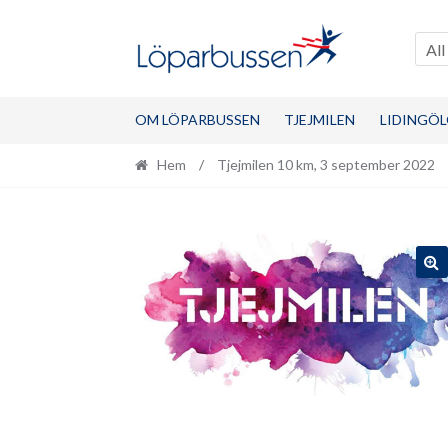
Hoppa
Hoppa
till
till
All
navigering
innehåll
OM LÖPARBUSSEN
TJEJMILEN
LIDINGÖL
Hem
/
Tjejmilen 10 km, 3 september 2022