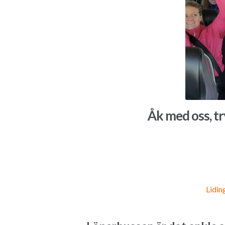
Åk med oss, tr
Lidin