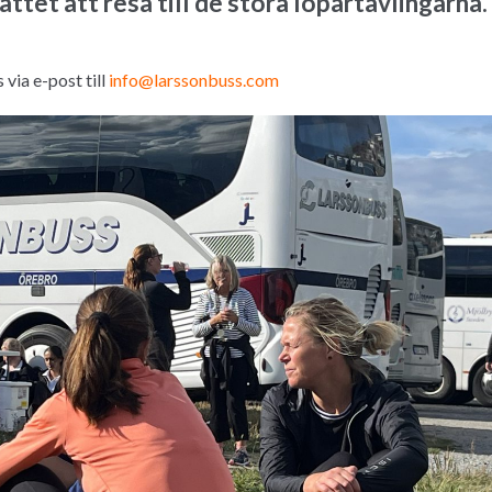
ttet att resa till de stora löpartävlingarna.
via e-post till
info@larssonbuss.com